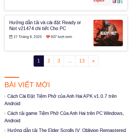
Hướng dẫn tải và cài đặt Ready or
Not v21474 chi tiết Cho PC
27 Tháng 8, 2025
907
lượt xem
1
2
3
…
13
»
P
BÀI VIẾT MỚI
r
i
Cách Cài Đặt Tiệm Phở của Anh Hai APK v1.0.7 trên
m
Android
a
Cách tải game Tiệm Phở Của Anh Hai trên PC Windows,
Android
r
Hướng dẫn tải The Elder Scrolls IV: Oblivion Remastered