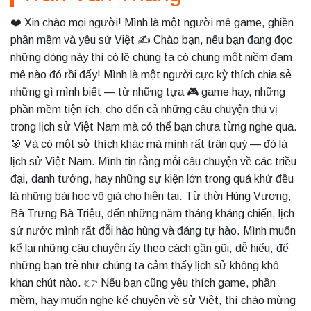
❤️ Xin chào mọi người! Mình là một người mê game, ghiền
phần mềm và yêu sử Việt ✍️ Chào bạn, nếu bạn đang đọc
những dòng này thì có lẽ chúng ta có chung một niềm đam
mê nào đó rồi đấy! Mình là một người cực kỳ thích chia sẻ
những gì mình biết — từ những tựa 🎮 game hay, những
phần mềm tiện ích, cho đến cả những câu chuyện thú vị
trong lịch sử Việt Nam mà có thể bạn chưa từng nghe qua.
🎯 Và có một sở thích khác mà mình rất trân quý — đó là
lịch sử Việt Nam. Mình tin rằng mỗi câu chuyện về các triều
đại, danh tướng, hay những sự kiện lớn trong quá khứ đều
là những bài học vô giá cho hiện tại. Từ thời Hùng Vương,
Bà Trưng Bà Triệu, đến những năm tháng kháng chiến, lịch
sử nước mình rất đỗi hào hùng và đáng tự hào. Mình muốn
kể lại những câu chuyện ấy theo cách gần gũi, dễ hiểu, để
những bạn trẻ như chúng ta cảm thấy lịch sử không khô
khan chút nào. 👉 Nếu bạn cũng yêu thích game, phần
mềm, hay muốn nghe kể chuyện về sử Việt, thì chào mừng