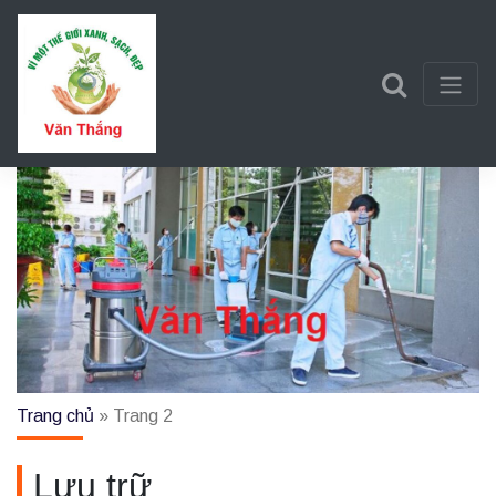
Trần Văn Thắng
Một trang web mới sử dụng WordPress
Trang chủ
»
Trang 2
Lưu trữ