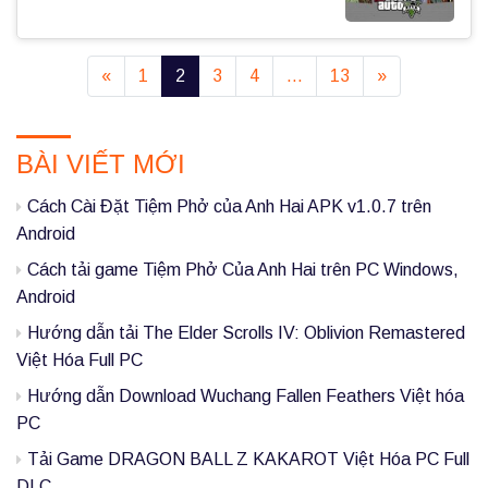
«
1
2
3
4
…
13
»
P
BÀI VIẾT MỚI
r
i
Cách Cài Đặt Tiệm Phở của Anh Hai APK v1.0.7 trên
m
Android
a
Cách tải game Tiệm Phở Của Anh Hai trên PC Windows,
Android
r
Hướng dẫn tải The Elder Scrolls IV: Oblivion Remastered
y
Việt Hóa Full PC
S
Hướng dẫn Download Wuchang Fallen Feathers Việt hóa
i
PC
d
Tải Game DRAGON BALL Z KAKAROT Việt Hóa PC Full
DLC