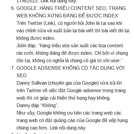
17/8/2022. Link nội dung này.
GOOGLE: HÀNG TRIỆU CONTENT SEO, TRANG
WEB KHÔNG XỨNG ĐÁNG ĐỂ ĐƯỢC INDEX
Trên Twitter (Link), có người hỏi John là tại sao khi
vào chỉnh sửa và xuất bản lại bài viết thì bài viết đó lại
không được index.
John đáp: “hàng triệu site sản xuất các loại content
rác rưởi, không đáng để được index. Chỉ bởi vì chúng
tồn tại, không có nghĩa là chúng có giá trị với user.”
GOOGLE ADSENSE KHÔNG CÓ TÁC DỤNG VỚI
SEO
Danny Sullivan (chuyên gia của Google) vừa trả lời
trên Twitter về việc đặt Google adsense trong trang
web thì có giúp cải thiện thứ hạng hay không.
Danny đáp “Không”.
Như vậy, Google không ưu tiên các trang web các
trang web có đặt quảng cáo của Google để xếp hạng
chúng cao hơn. Link nội dung này.