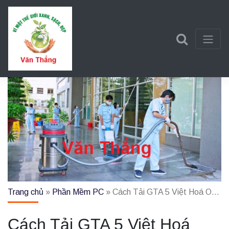
Trần Văn Thắng
Một trang web mới sử dụng WordPress
Trang chủ
»
Phần Mềm PC
»
Cách Tải GTA 5 Việt Hoá Online Miễn Phí Trên PC, Điện Thoại, Steam
Cách Tải GTA 5 Việt Hoá