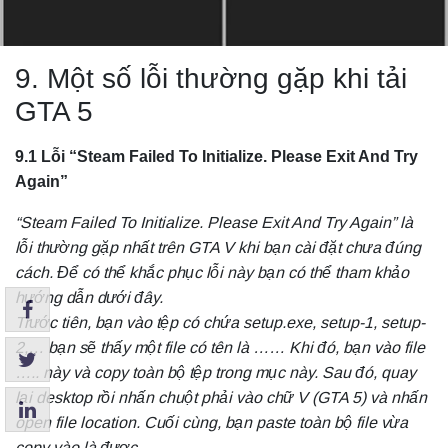
9. Một số lỗi thường gặp khi tải
GTA 5
9.1 Lỗi “Steam Failed To Initialize. Please Exit And Try
Again”
“Steam Failed To Initialize. Please Exit And Try Again” là
lỗi thường gặp nhất trên GTA V khi bạn cài đặt chưa đúng
cách. Để có thể khắc phục lỗi này bạn có thể tham khảo
hướng dẫn dưới đây.
Trước tiên, bạn vào tệp có chứa setup.exe, setup-1, setup-
2,… bạn sẽ thấy một file có tên là …… Khi đó, bạn vào file
….. này và copy toàn bộ tệp trong mục này. Sau đó, quay
lại desktop rồi nhấn chuột phải vào chữ V (GTA 5) và nhấn
open file location. Cuối cùng, bạn paste toàn bộ file vừa
copy vào là được.