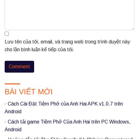
n
V
ă
n
Lưu tên của tôi, email, và trang web trong trình duyệt này
T
cho lần bình luận kế tiếp của tôi.
h
ắ
n
P
g
BÀI VIẾT MỚI
r
”
i
Cách Cài Đặt Tiệm Phở của Anh Hai APK v1.0.7 trên
m
Android
a
Cách tải game Tiệm Phở Của Anh Hai trên PC Windows,
Android
r