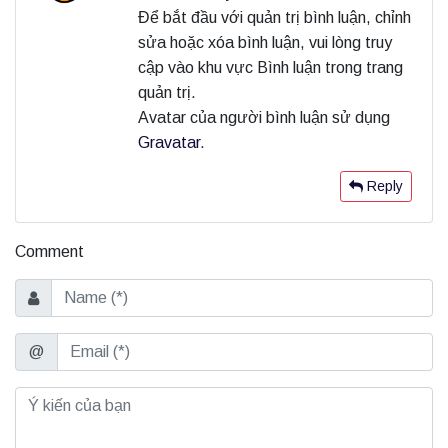
Để bắt đầu với quản trị bình luận, chỉnh
t
sửa hoặc xóa bình luận, vui lòng truy
h
cập vào khu vực Bình luận trong trang
o
quản trị.
Avatar của người bình luận sử dụng
u
Gravatar
.
g
Reply
h
t
Comment
o
n
Name
“
Email
@
T
r
ầ