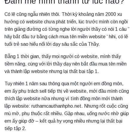
Đam mê hình thành từ lúc nào?
Có lẽ cũng ngẫu nhiên thôi. Thời kỳ khoảng năm 2000 xu
hướng có website chưa phát triển, lúc trước mình còn ngồi
trên giảng đường có từng nghe lời người thầy có nói 1 câu ”
hãy bắt đầu tư bằng cách mua tên miền website ‘ hihi, có lẽ
tuổi trẻ sao hiểu nổi lời dạy sâu sắc của Thầy.
Bẵng 1 thời gian, thấy mọi người có website, mình thấy
tiềm năng, cùng với lời thầy dạy nên bắt đầu mua tên miền
và thành lập website nhưng lại thất bại tập 1.
Tuy nhiên 1 năm sau thông qua một người em đồng môn,
em ấy phụ trách sell tiếp thị về website, mới đầu mình cũng
thích lập website nữa nhưng vì tình đồng môn mới thành
lập website: ruthamcauthanhpho.net. Nhưng rốt cuộc cũng
mù mờ, phụ thuộc rất nhiều. Gặp nhau, uống nước nhờ giúp
em ấy giúp đỡ – kết quả hy vọng nhiều nhưng lại thất bại
tiếp tập 2.