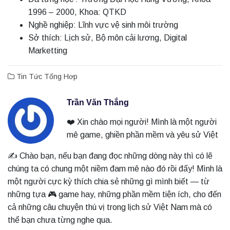
1996 – 2000, Khoa: QTKD
Nghề nghiệp: Lĩnh vực vệ sinh môi trường
Sở thích: Lịch sử, Bộ môn cải lương, Digital
Marketting
Tin Tức Tổng Hơp
Trần Văn Thắng
❤️ Xin chào mọi người! Mình là một người
mê game, ghiền phần mềm và yêu sử Việt
✍️ Chào bạn, nếu bạn đang đọc những dòng này thì có lẽ
chúng ta có chung một niềm đam mê nào đó rồi đấy! Mình là
một người cực kỳ thích chia sẻ những gì mình biết — từ
những tựa 🎮 game hay, những phần mềm tiện ích, cho đến
cả những câu chuyện thú vị trong lịch sử Việt Nam mà có
thể bạn chưa từng nghe qua.