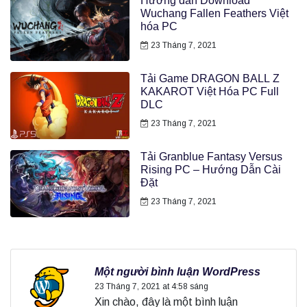
Hướng dẫn Download
Wuchang Fallen Feathers Việt
hóa PC
23 Tháng 7, 2021
Tải Game DRAGON BALL Z
KAKAROT Việt Hóa PC Full
DLC
23 Tháng 7, 2021
Tải Granblue Fantasy Versus
Rising PC – Hướng Dẫn Cài
Đặt
23 Tháng 7, 2021
O
Một người bình luận WordPress
n
23 Tháng 7, 2021 at 4:58 sáng
e
Xin chào, đây là một bình luận