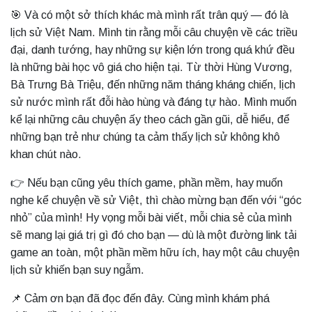
🎯 Và có một sở thích khác mà mình rất trân quý — đó là
lịch sử Việt Nam. Mình tin rằng mỗi câu chuyện về các triều
đại, danh tướng, hay những sự kiện lớn trong quá khứ đều
là những bài học vô giá cho hiện tại. Từ thời Hùng Vương,
Bà Trưng Bà Triệu, đến những năm tháng kháng chiến, lịch
sử nước mình rất đỗi hào hùng và đáng tự hào. Mình muốn
kể lại những câu chuyện ấy theo cách gần gũi, dễ hiểu, để
những bạn trẻ như chúng ta cảm thấy lịch sử không khô
khan chút nào.
👉 Nếu bạn cũng yêu thích game, phần mềm, hay muốn
nghe kể chuyện về sử Việt, thì chào mừng bạn đến với “góc
nhỏ” của mình! Hy vọng mỗi bài viết, mỗi chia sẻ của mình
sẽ mang lại giá trị gì đó cho bạn — dù là một đường link tải
game an toàn, một phần mềm hữu ích, hay một câu chuyện
lịch sử khiến bạn suy ngẫm.
📌 Cảm ơn bạn đã đọc đến đây. Cùng mình khám phá