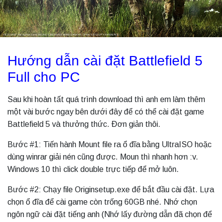
Hướng dẫn cài đặt Battlefield 5
Full cho PC
Sau khi hoàn tất quá trình download thì anh em làm thêm
một vài bước ngay bên dưới đây để có thể cài đặt game
Battlefield 5 và thưởng thức. Đơn giản thôi.
Bước #1: Tiến hành Mount file ra ổ đĩa bằng UltraISO hoặc
dùng winrar giải nén cũng được. Moun thì nhanh hơn :v.
Windows 10 thì click double trực tiếp để mở luôn.
Bước #2: Chạy file Originsetup.exe để bắt đầu cài đặt. Lựa
chọn ổ đĩa để cài game còn trống 60GB nhé. Nhớ chọn
ngôn ngữ cài đặt tiếng anh (Nhớ lấy đường dẫn đã chọn để