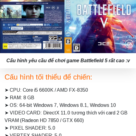
Cấu hình yêu cầu để chơi game Battlefield 5 rất cao :v
Cấu hình tối thiểu để chiến:
➤ CPU: Core i5 6600K / AMD FX-8350
➤ RAM: 8 GB
➤ OS: 64-bit Windows 7, Windows 8.1, Windows 10
➤ VIDEO CARD: DirectX 11.0 tương thích với card 2 GB
VRAM (Radeon HD 7850 / GTX 660)
➤ PIXEL SHADER: 5.0
➤ VERTEX SHADER: 5.0