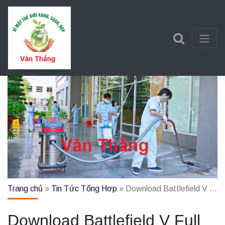
Trần Văn Thắng
Một trang web mới sử dụng WordPress
Trang chủ
»
Tin Tức Tổng Hơp
»
Download Battlefield V Full cho PC Việt Hoá [Đã Test 100%]
Download Battlefield V Full