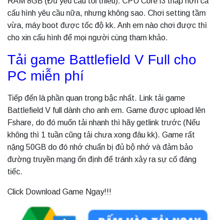
RAM 8GB (Đủ yêu cầu tối thiểu). CPU Core i3 thấp hơn cả
cấu hình yêu cầu nữa, nhưng không sao. Chơi setting tầm
vừa, máy boot được tốc độ kk. Anh em nào chơi được thì
cho xin cấu hình để mọi người cùng tham khảo.
Tải game Battlefield V Full cho
PC miễn phí
Tiếp đến là phần quan trọng bậc nhất. Link tải game
Battlefield V full dành cho anh em. Game được upload lên
Fshare, do đó muốn tải nhanh thì hãy getlink trước (Nếu
không thì 1 tuần cũng tải chưa xong đâu kk). Game rất
nặng 50GB do đó nhớ chuẩn bị đủ bộ nhớ và đảm bảo
đường truyền mạng ổn định để tránh xảy ra sự cố đáng
tiếc.
Click Download Game Ngay!!!