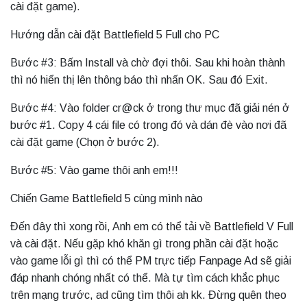
cài đặt game).
Hướng dẫn cài đặt Battlefield 5 Full cho PC
Bước #3: Bấm Install và chờ đợi thôi. Sau khi hoàn thành
thì nó hiển thị lên thông báo thì nhấn OK. Sau đó Exit.
Bước #4: Vào folder cr@ck ở trong thư mục đã giải nén ở
bước #1. Copy 4 cái file có trong đó và dán đè vào nơi đã
cài đặt game (Chọn ở bước 2).
Bước #5: Vào game thôi anh em!!!
Chiến Game Battlefield 5 cùng mình nào
Đến đây thì xong rồi, Anh em có thể tải về Battlefield V Full
và cài đặt. Nếu gặp khó khăn gì trong phần cài đặt hoặc
vào game lỗi gì thì có thể PM trực tiếp Fanpage Ad sẽ giải
đáp nhanh chóng nhất có thể. Mà tự tìm cách khắc phục
trên mạng trước, ad cũng tìm thôi ah kk. Đừng quên theo