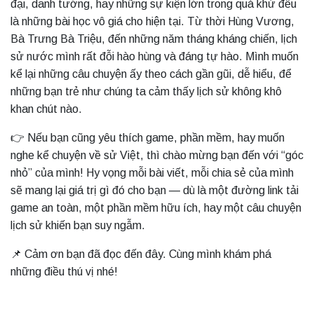
đại, danh tướng, hay những sự kiện lớn trong quá khứ đều
là những bài học vô giá cho hiện tại. Từ thời Hùng Vương,
Bà Trưng Bà Triệu, đến những năm tháng kháng chiến, lịch
sử nước mình rất đỗi hào hùng và đáng tự hào. Mình muốn
kể lại những câu chuyện ấy theo cách gần gũi, dễ hiểu, để
những bạn trẻ như chúng ta cảm thấy lịch sử không khô
khan chút nào.
👉 Nếu bạn cũng yêu thích game, phần mềm, hay muốn
nghe kể chuyện về sử Việt, thì chào mừng bạn đến với “góc
nhỏ” của mình! Hy vọng mỗi bài viết, mỗi chia sẻ của mình
sẽ mang lại giá trị gì đó cho bạn — dù là một đường link tải
game an toàn, một phần mềm hữu ích, hay một câu chuyện
lịch sử khiến bạn suy ngẫm.
📌 Cảm ơn bạn đã đọc đến đây. Cùng mình khám phá
những điều thú vị nhé!