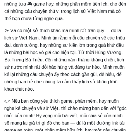
những tựa 🎮 game hay, những phần mềm tiện ích, cho đến
cả những câu chuyện thú vị trong lịch sử Việt Nam mà có
thể bạn chưa từng nghe qua.
🎯 Và có một sở thích khác mà mình rất trân quý — đó là
lịch sử Việt Nam. Mình tin rằng mỗi câu chuyện về các triều
đại, danh tướng, hay những sự kiện lớn trong quá khứ đều
là những bài học vô giá cho hiện tại. Từ thời Hùng Vương,
Bà Trưng Bà Triệu, đến những năm tháng kháng chiến, lịch
sử nước mình rất đỗi hào hùng và đáng tự hào. Mình muốn
kể lại những câu chuyện ấy theo cách gần gũi, dễ hiểu, để
những bạn trẻ như chúng ta cảm thấy lịch sử không khô
khan chút nào.
👉 Nếu bạn cũng yêu thích game, phần mềm, hay muốn
nghe kể chuyện về sử Việt, thì chào mừng bạn đến với “góc
nhỏ” của mình! Hy vọng mỗi bài viết, mỗi chia sẻ của mình
sẽ mang lại giá trị gì đó cho bạn — dù là một đường link tải
game an toàn, một phần mềm hữu ích, hay một câu chuyện