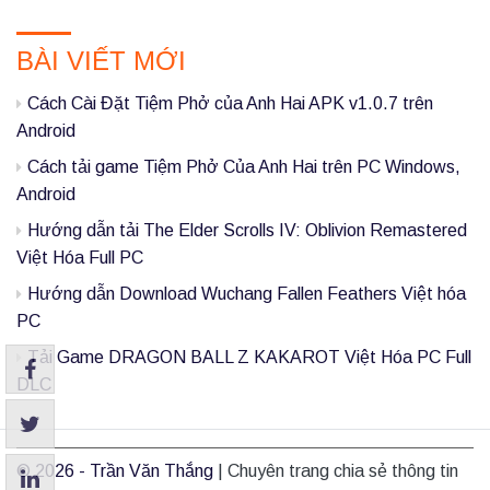
P
BÀI VIẾT MỚI
r
i
Cách Cài Đặt Tiệm Phở của Anh Hai APK v1.0.7 trên
m
Android
a
Cách tải game Tiệm Phở Của Anh Hai trên PC Windows,
Android
r
Hướng dẫn tải The Elder Scrolls IV: Oblivion Remastered
y
Việt Hóa Full PC
S
Hướng dẫn Download Wuchang Fallen Feathers Việt hóa
i
PC
d
Tải Game DRAGON BALL Z KAKAROT Việt Hóa PC Full
e
DLC
b
a
© 2026 - Trần Văn Thắng
|
Chuyên trang chia sẻ thông tin