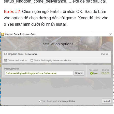
setup_kingdom_come_deliverance…..exe để bắt đầu cài.
Bước #2:
Chọn ngôn ngữ Enlish rồi nhấn OK. Sau đó bấm
vào option để chọn đường dẫn cài game. Xong thì tick vào
ô Yes như hình dưới rồi nhấn Install.