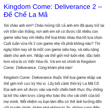
Kingdom Come: Deliverance 2 –
Đế Chế La Mã
Xin chào anh em!! Chào mừng tất cả anh em đã quay trở lại
với trần văn thắng, nơi anh em sẽ có được rất nhiều con
game siêu hay với nhiều thể loại khác nhau tha hồ lựa chọn.
Cuối tuần vừa rồi 2 con game nhẹ rồi phải không nào? Thì
ngày hôm nay sẽ là một con game siêu hay, và siêu nặng
dành cho anh em. Nhập vai thế giới mở luôn nhé, đặc biệt
hơn nữa là có Việt Hóa rồi. Và em nó chính là Kingdom
Come: Deliverance. Cùng khám phá nào!
Kingdom Come: Deliverance thuộc thể loại game nhập vai
thế giới mở cực kỳ thú vị. Lấy bối cảnh thời kỳ La Mã Cổ
Đại anh em sẽ được vào vai một chiến binh thực thụ chống
lại kẻ thù xâm lược cũng như báo thù cho cái chết của bố
mẹ mình. Mỗi nhiệm vụ bạn làm đều có thể ảnh hưởng đến
cốt truyện chính, khám phá những bí ẩn, những cung điện