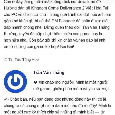
Còn ở đây làm gì nữa mà không click nút download để
Hướng dẫn tải Kingdom Come Deliverance 2 Việt Hóa Full
cho PC về chiến cơ chứ. Trong quá trình cài đặt nếu anh em
gặp khó khăn gì thì có thể PM Fanpage để nhận được giải
đáp nhanh chóng nhé. Đừng quên theo dõi Trần Văn Thắng
thường xuyên để cập nhật thêm nhiều con game hay ho
hơn nữa nha. Còn bây giờ thì xin chào và hẹn gặp lại anh
em ở những con game kế tiếp! Bai Bai!
Tin Tức Tổng Hơp
Trần Văn Thắng
❤️ Xin chào mọi người! Mình là một người
mê game, ghiền phần mềm và yêu sử Việt
✍️ Chào bạn, nếu bạn đang đọc những dòng này thì có lẽ
chúng ta có chung một niềm đam mê nào đó rồi đấy! Mình là
một người cực kỳ thích chia sẻ những gì mình biết — từ