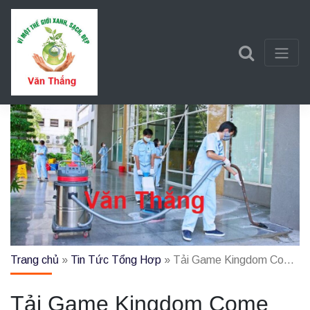
Trần Văn Thắng
Một trang web mới sử dụng WordPress
Trang chủ
»
Tin Tức Tổng Hơp
»
Tải Game Kingdom Come Deliverance 2 Việt Hóa Full – Hướng dẫn
Tải Game Kingdom Come