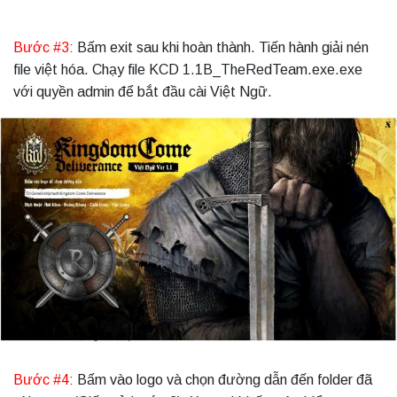
Bước #3:
Bấm exit sau khi hoàn thành. Tiến hành giải nén
file việt hóa. Chạy file KCD 1.1B_TheRedTeam.exe.exe
với quyền admin để bắt đầu cài Việt Ngữ.
Bước #4:
Bấm vào logo và chọn đường dẫn đến folder đã