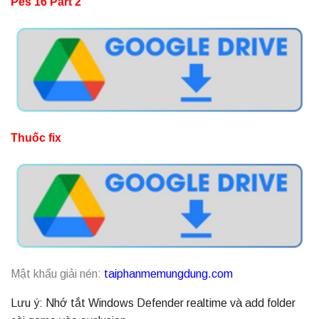
Pes 16 Part 2
Thuốc fix
Mật khẩu giải nén:
taiphanmemungdung.com
Lưu ý: Nhớ tắt Windows Defender realtime và add folder