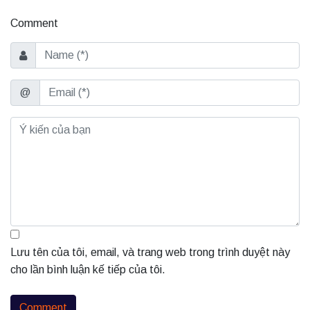
Comment
Name
Email
@
Lưu tên của tôi, email, và trang web trong trình duyệt này
cho lần bình luận kế tiếp của tôi.