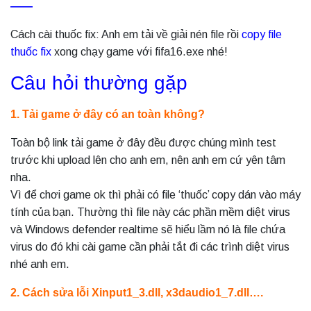
——
Cách cài thuốc fix: Anh em tải về giải nén file rồi
copy file
thuốc fix
xong chạy game với fifa16.exe nhé!
Câu hỏi thường gặp
1. Tải game ở đây có an toàn không?
Toàn bộ link tải game ở đây đều được chúng mình test
trước khi upload lên cho anh em, nên anh em cứ yên tâm
nha.
Vì để chơi game ok thì phải có file ‘thuốc’ copy dán vào máy
tính của bạn. Thường thì file này các phần mềm diệt virus
và Windows defender realtime sẽ hiểu lầm nó là file chứa
virus do đó khi cài game cần phải tắt đi các trình diệt virus
nhé anh em.
2. Cách sửa lỗi Xinput1_3.dll, x3daudio1_7.dll….