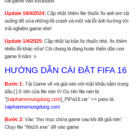
cài game vào exclusion.
Update 18/4/2024:
Cập nhật thêm file thuốc fix anh em tải
xuống để sửa những lỗi crash và một vài lỗi ảnh hưởng tới
trải nghiệm game nhé!
Update 1/4/2025:
Cập nhật lại bản fix thuốc nhé, fix thêm
nhiều lỗi khác nữa! Cói chung là đang hoàn thiện dần con
game 9 năm :v
HƯỚNG DẪN CÀI ĐẶT FIFA 16
Bước 1:
Tải Game về và giải nén với mật khẩu nằm trong
dấu [ ] ở tên của file nén Ví Dụ tên file nén là
“[
taiphamemungdung.com
]_PiPa16.rar” => pass là:
taiphanmemungdung.com
Bước 2:
Vào “thư mục chứa game sau khi đã giải nén”
Chạy file “fifa16.exe” để vào game