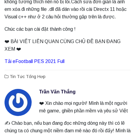
không tương thích nên nó bị lỗi.Cách sửa đơn giản là anh
em xóa đi những file .dll đã dán vào rồi cài Directx 11 hoặc
Visual c++ như ở 2 câu hỏi thường gặp trên là được.
Chúc các bạn cài đặt thành công !
❤️ BÀI VIẾT LIÊN QUAN CÙNG CHỦ ĐỀ BẠN ĐANG
XEM ❤️
Tải eFootball PES 2021 Full
Tin Tức Tổng Hơp
Trần Văn Thắng
❤️ Xin chào mọi người! Mình là một người
mê game, ghiền phần mềm và yêu sử Việt
✍️ Chào bạn, nếu bạn đang đọc những dòng này thì có lẽ
chúng ta có chung một niềm đam mê nào đó rồi đấy! Mình là