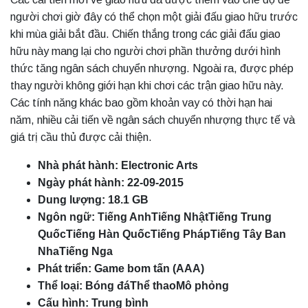
người chơi giờ đây có thể chọn một giải đấu giao hữu trước
khi mùa giải bắt đầu. Chiến thắng trong các giải đấu giao
hữu này mang lại cho người chơi phần thưởng dưới hình
thức tăng ngân sách chuyển nhượng. Ngoài ra, được phép
thay người không giới hạn khi chơi các trận giao hữu này.
Các tính năng khác bao gồm khoản vay có thời hạn hai
năm, nhiều cải tiến về ngân sách chuyển nhượng thực tế và
giá trị cầu thủ được cải thiện.
Nhà phát hành: Electronic Arts
Ngày phát hành: 22-09-2015
Dung lượng: 18.1 GB
Ngôn ngữ: Tiếng AnhTiếng NhậtTiếng Trung
QuốcTiếng Hàn QuốcTiếng PhápTiếng Tây Ban
NhaTiếng Nga
Phát triển: Game bom tấn (AAA)
Thể loại: Bóng đáThể thaoMô phỏng
Cấu hình: Trung bình