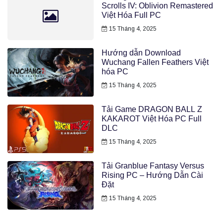
Scrolls IV: Oblivion Remastered
Việt Hóa Full PC
15 Tháng 4, 2025
Hướng dẫn Download
Wuchang Fallen Feathers Việt
hóa PC
15 Tháng 4, 2025
Tải Game DRAGON BALL Z
KAKAROT Việt Hóa PC Full
DLC
15 Tháng 4, 2025
Tải Granblue Fantasy Versus
Rising PC – Hướng Dẫn Cài
Đặt
15 Tháng 4, 2025